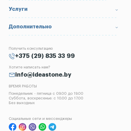
Условия возврата товара
Памятники
Услуги
Портфолио
Ограды
Вопрос-Ответ
Надгробные плиты
Благоустройство могил
Дополнительно
Блог
Вазы
Изготовление памятников
Отзывы
Лампады
Установка памятников
Получить консультацию
Контакты
Рассрочка на памятник
+375 (29) 835 33 99
Установка оград
Хотите написать нам?
Реставрация памятников
info@ideastone.by
Демонтаж памятников
ВРЕМЯ РАБОТЫ
Понедельник - пятница с 09.00 до 19.00
Суббота, воскресенье: с 10.00 до 17.00
Без выходных
Социальные сети и мессенджеры