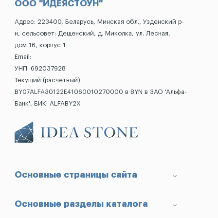
ООО "ИДЕЯСТОУН"
Адрес: 223400, Беларусь, Минская обл., Узденский р-
н, сельсовет: Дещенский, д. Миколка, ул. Лесная,
дом 16, корпус 1
Email:
УНП: 692037928
Текущий (расчетный):
BY07ALFA30122E41060010270000 в BYN в ЗАО 'Альфа-
Банк', БИК: ALFABY2X
Основные страницы сайта
О компании
Основные разделы каталога
Доставка и оплата