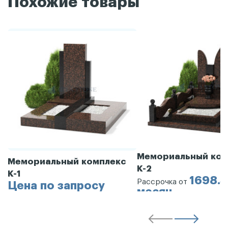
Похожие товары
Мемориальный ком
Мемориальный комплекс
К-2
К-1
1698.3
Рассрочка от
Цена по запросу
месяц