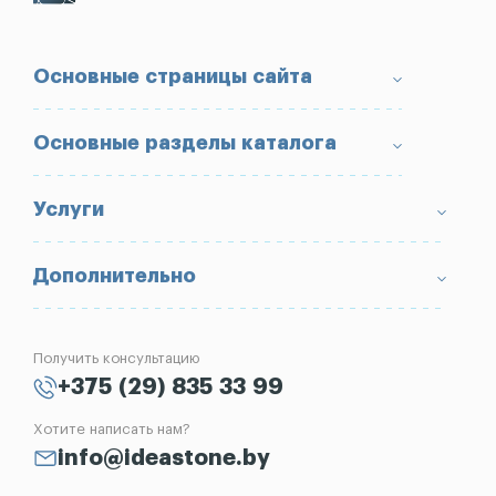
Основные страницы сайта
О компании
Основные разделы каталога
Доставка и оплата
Условия возврата товара
Памятники
Услуги
Портфолио
Ограды
Вопрос-Ответ
Надгробные плиты
Благоустройство могил
Дополнительно
Блог
Вазы
Изготовление памятников
Отзывы
Лампады
Установка памятников
Получить консультацию
Контакты
Рассрочка на памятник
+375 (29) 835 33 99
Установка оград
Хотите написать нам?
Реставрация памятников
info@ideastone.by
Демонтаж памятников