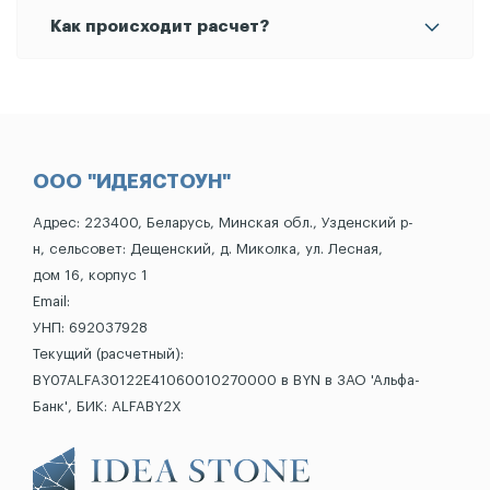
макете гранита без художественного
От 10 лет.
Как происходит расчет?
оформления.
У нас гибкая система оплаты. 1. При заключении
договора клиентом вносится предоплата в
размере не менее 50% от стоимости заказа.
Остальная часть оплачивается по готовности. 2.
ООО "ИДЕЯСТОУН"
При заключении договора клиентом вносится
Адрес: 223400, Беларусь, Минская обл., Узденский р-
предоплата в размере не менее 50% от
н, сельсовет: Дещенский, д. Миколка, ул. Лесная,
стоимости заказа. Остальная часть может
дом 16, корпус 1
уплачиваться в рассрочку до 12 месяцев без
Email:
процентов.
УНП: 692037928
Текущий (расчетный):
BY07ALFA30122E41060010270000 в BYN в ЗАО 'Альфа-
Банк', БИК: ALFABY2X