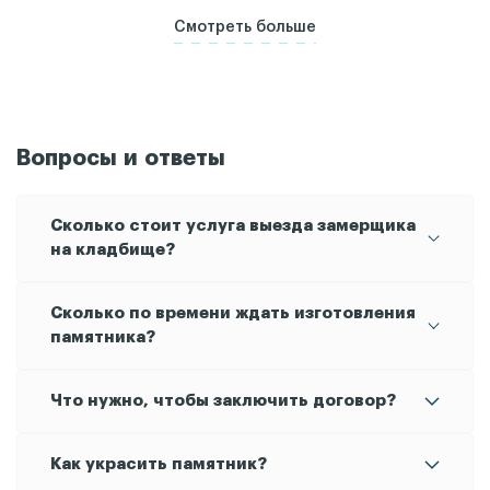
Смотреть больше
Вопросы и ответы
Сколько стоит услуга выезда замерщика
на кладбище?
памятника
Данная услуга при заказе
или
Сколько по времени ждать изготовления
благоустройства
предоставляется
памятника?
бесплатно.
Обычно это занимает 30-45 дней, если не
Что нужно, чтобы заключить договор?
требуется дополнительная срочность. Также
возможно изготовление и за один день, так как у
Паспорт
Как украсить памятник?
Информация для гравировки (фамилия, имя,
нас собственное производство, благодаря чему