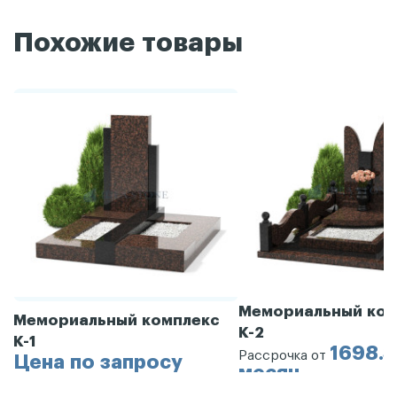
Похожие товары
Мемориальный ком
Мемориальный комплекс
К-2
К-1
1698.3
Рассрочка от
Цена по запросу
месяц