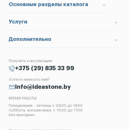
О компании
Основные разделы каталога
Доставка и оплата
Условия возврата товара
Памятники
Услуги
Портфолио
Ограды
Вопрос-Ответ
Надгробные плиты
Благоустройство могил
Дополнительно
Блог
Вазы
Изготовление памятников
Отзывы
Лампады
Установка памятников
Получить консультацию
Контакты
Рассрочка на памятник
+375 (29) 835 33 99
Установка оград
Хотите написать нам?
Реставрация памятников
info@ideastone.by
Демонтаж памятников
ВРЕМЯ РАБОТЫ
Понедельник - пятница с 09.00 до 19.00
Суббота, воскресенье: с 10.00 до 17.00
Без выходных