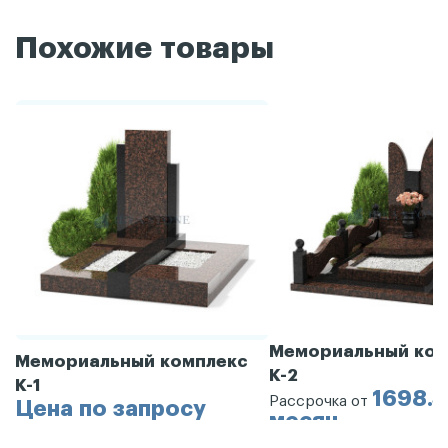
Похожие товары
Мемориальный ком
Мемориальный комплекс
К-2
К-1
1698.3
Рассрочка от
Цена по запросу
месяц