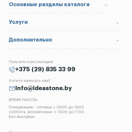
О компании
Основные разделы каталога
Доставка и оплата
Условия возврата товара
Памятники
Услуги
Портфолио
Ограды
Вопрос-Ответ
Надгробные плиты
Благоустройство могил
Дополнительно
Блог
Вазы
Изготовление памятников
Отзывы
Лампады
Установка памятников
Получить консультацию
Контакты
Рассрочка на памятник
+375 (29) 835 33 99
Установка оград
Хотите написать нам?
Реставрация памятников
info@ideastone.by
Демонтаж памятников
ВРЕМЯ РАБОТЫ
Понедельник - пятница с 09.00 до 19.00
Суббота, воскресенье: с 10.00 до 17.00
Без выходных