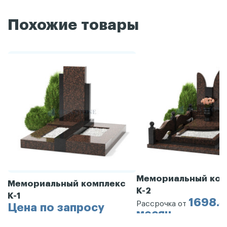
Похожие товары
Мемориальный ком
Мемориальный комплекс
К-2
К-1
1698.3
Рассрочка от
Цена по запросу
месяц