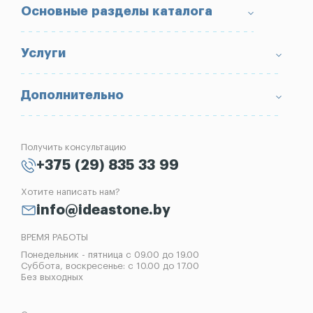
О компании
Основные разделы каталога
Доставка и оплата
Условия возврата товара
Памятники
Услуги
Портфолио
Ограды
Вопрос-Ответ
Надгробные плиты
Благоустройство могил
Дополнительно
Блог
Вазы
Изготовление памятников
Отзывы
Лампады
Установка памятников
Получить консультацию
Контакты
Рассрочка на памятник
+375 (29) 835 33 99
Установка оград
Хотите написать нам?
Реставрация памятников
info@ideastone.by
Демонтаж памятников
ВРЕМЯ РАБОТЫ
Понедельник - пятница с 09.00 до 19.00
Суббота, воскресенье: с 10.00 до 17.00
Без выходных