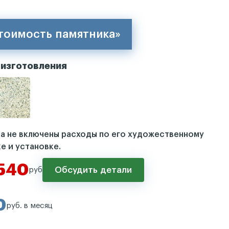
стоимость памятника»
 изготовления
ка не включены расходы по его художественному
е и установке.
540
Обсудить детали
руб
0
руб. в месяц