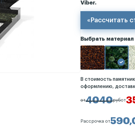
Viber.
«Рассчитать 
Выбрать материал
В стоимость памятни
оформлению, доставк
4040
3
от
руб
от
590,
Рассрочка от