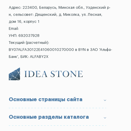
Адрес: 223400, Беларусь, Минская обл., Узденский р-
н, сельсовет: Дещенский, д. Миколка, ул. Лесная,
дом 16, корпус 1
Email:
УНП: 692037928
Текущий (расчетный):
BY07ALFA30122E41060010270000 в BYN в ЗАО 'Альфа-
Банк', БИК: ALFABY2X
Основные страницы сайта
О компании
Основные разделы каталога
Доставка и оплата