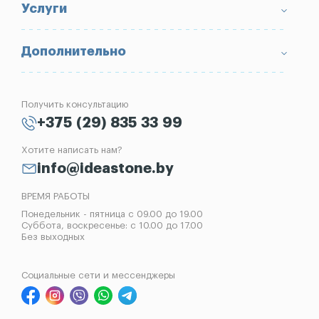
Условия возврата товара
Памятники
Услуги
Портфолио
Ограды
Вопрос-Ответ
Надгробные плиты
Благоустройство могил
Дополнительно
Блог
Вазы
Изготовление памятников
Отзывы
Лампады
Установка памятников
Получить консультацию
Контакты
Рассрочка на памятник
+375 (29) 835 33 99
Установка оград
Хотите написать нам?
Реставрация памятников
info@ideastone.by
Демонтаж памятников
ВРЕМЯ РАБОТЫ
Понедельник - пятница с 09.00 до 19.00
Суббота, воскресенье: с 10.00 до 17.00
Без выходных
Социальные сети и мессенджеры