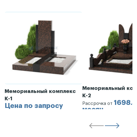
Мемориальный ком
Мемориальный комплекс
К-2
К-1
1698.3
Рассрочка от
Цена по запросу
месяц