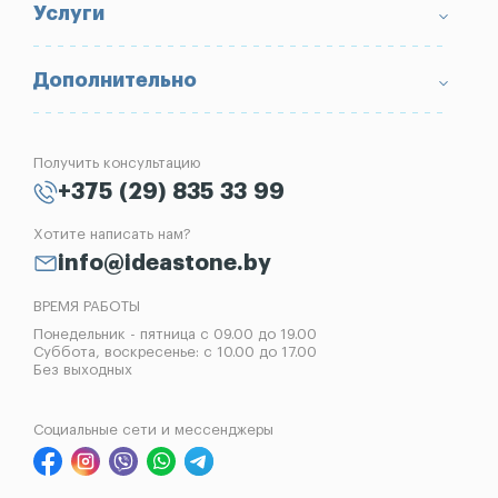
Условия возврата товара
Памятники
Услуги
Портфолио
Ограды
Вопрос-Ответ
Надгробные плиты
Благоустройство могил
Дополнительно
Блог
Вазы
Изготовление памятников
Отзывы
Лампады
Установка памятников
Получить консультацию
Контакты
Рассрочка на памятник
+375 (29) 835 33 99
Установка оград
Хотите написать нам?
Реставрация памятников
info@ideastone.by
Демонтаж памятников
ВРЕМЯ РАБОТЫ
Понедельник - пятница с 09.00 до 19.00
Суббота, воскресенье: с 10.00 до 17.00
Без выходных
Социальные сети и мессенджеры