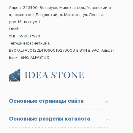
Адрес: 223400, Беларусь, Минская обл., Узденский р-
н, сельсовет: Дещенский, д. Миколка, ул. Лесная,
дом 16, корпус 1
Email:
УНП: 692037928
Текущий (расчетный):
BY07ALFA30122E41060010270000 в BYN в ЗАО 'Альфа-
Банк', БИК: ALFABY2X
Основные страницы сайта
О компании
Основные разделы каталога
Доставка и оплата