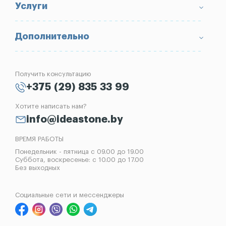
Условия возврата товара
Памятники
Услуги
Портфолио
Ограды
Вопрос-Ответ
Надгробные плиты
Благоустройство могил
Дополнительно
Блог
Вазы
Изготовление памятников
Отзывы
Лампады
Установка памятников
Получить консультацию
Контакты
Рассрочка на памятник
+375 (29) 835 33 99
Установка оград
Хотите написать нам?
Реставрация памятников
info@ideastone.by
Демонтаж памятников
ВРЕМЯ РАБОТЫ
Понедельник - пятница с 09.00 до 19.00
Суббота, воскресенье: с 10.00 до 17.00
Без выходных
Социальные сети и мессенджеры