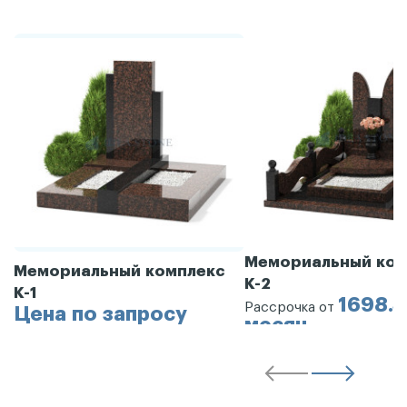
Мемориальный ком
Мемориальный комплекс
К-2
К-1
1698.3
Рассрочка от
Цена по запросу
месяц