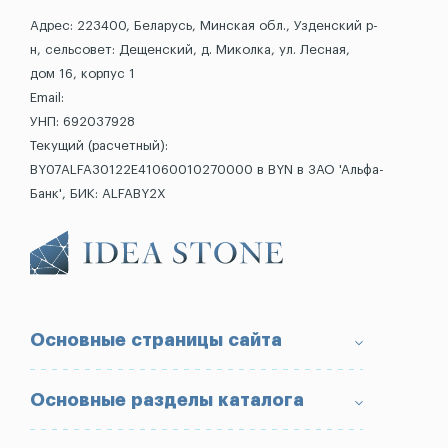
Адрес: 223400, Беларусь, Минская обл., Узденский р-
н, сельсовет: Дещенский, д. Миколка, ул. Лесная,
дом 16, корпус 1
Email:
УНП: 692037928
Текущий (расчетный):
BY07ALFA30122E41060010270000 в BYN в ЗАО 'Альфа-
Банк', БИК: ALFABY2X
Основные страницы сайта
О компании
Основные разделы каталога
Доставка и оплата