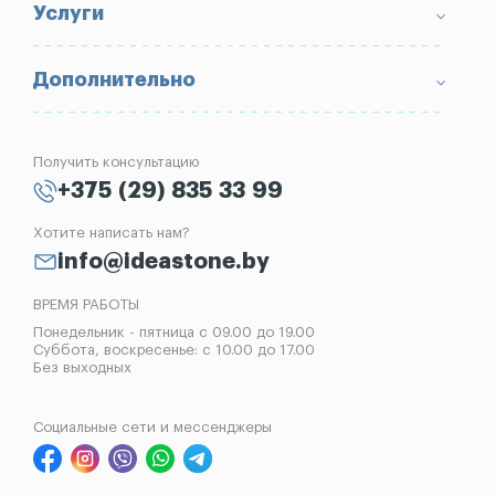
Условия возврата товара
Памятники
Услуги
Портфолио
Ограды
Вопрос-Ответ
Надгробные плиты
Благоустройство могил
Дополнительно
Блог
Вазы
Изготовление памятников
Отзывы
Лампады
Установка памятников
Получить консультацию
Контакты
Рассрочка на памятник
+375 (29) 835 33 99
Установка оград
Хотите написать нам?
Реставрация памятников
info@ideastone.by
Демонтаж памятников
ВРЕМЯ РАБОТЫ
Понедельник - пятница с 09.00 до 19.00
Суббота, воскресенье: с 10.00 до 17.00
Без выходных
Социальные сети и мессенджеры