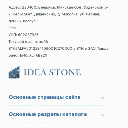
Адрес: 223400, Беларусь, Минская обл., Узденский р-
н, сельсовет: Дещенский, д. Миколка, ул. Лесная,
дом 16, корпус 1
Email:
УНП: 692037928
Текущий (расчетный):
BY07ALFA30122E41060010270000 в BYN в ЗАО 'Альфа-
Банк', БИК: ALFABY2X
Основные страницы сайта
О компании
Основные разделы каталога
Доставка и оплата