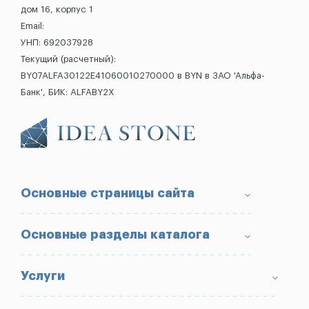
дом 16, корпус 1
Email:
УНП: 692037928
Текущий (расчетный):
BY07ALFA30122E41060010270000 в BYN в ЗАО 'Альфа-
Банк', БИК: ALFABY2X
Основные страницы сайта
О компании
Основные разделы каталога
Доставка и оплата
Условия возврата товара
Памятники
Услуги
Портфолио
Ограды