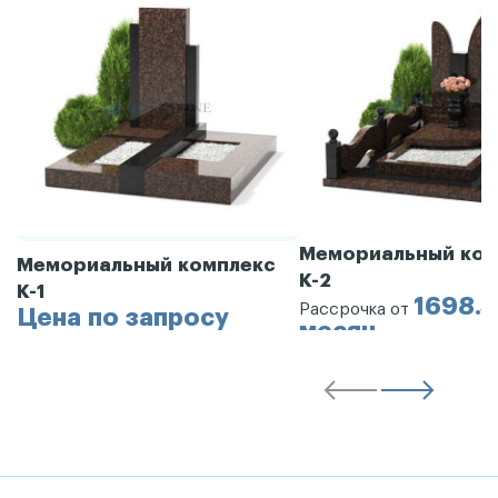
Мемориальный ком
Мемориальный комплекс
К-2
К-1
1698.3
Рассрочка от
Цена по запросу
месяц