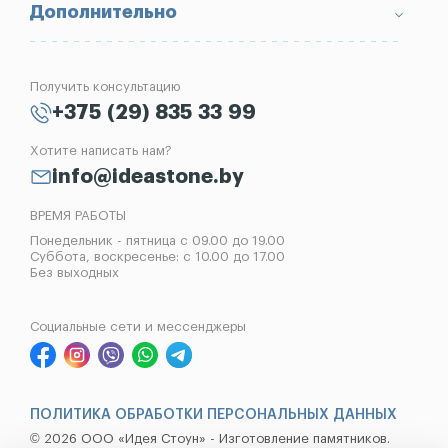
Вопрос-Ответ
Надгробные плиты
Благоустройство могил
Дополнительно
Блог
Вазы
Изготовление памятников
Отзывы
Лампады
Установка памятников
Получить консультацию
Контакты
Рассрочка на памятник
+375 (29) 835 33 99
Установка оград
Хотите написать нам?
Реставрация памятников
info@ideastone.by
Демонтаж памятников
ВРЕМЯ РАБОТЫ
Понедельник - пятница с 09.00 до 19.00
Суббота, воскресенье: с 10.00 до 17.00
Без выходных
Социальные сети и мессенджеры
ПОЛИТИКА ОБРАБОТКИ ПЕРСОНАЛЬНЫХ ДАННЫХ
© 2026 ООО «Идея Стоун» - Изготовление памятников.