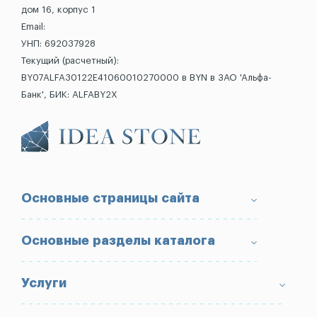
дом 16, корпус 1
Email:
УНП: 692037928
Текущий (расчетный):
BY07ALFA30122E41060010270000 в BYN в ЗАО 'Альфа-
Банк', БИК: ALFABY2X
Основные страницы сайта
О компании
Основные разделы каталога
Доставка и оплата
Условия возврата товара
Памятники
Услуги
Портфолио
Ограды