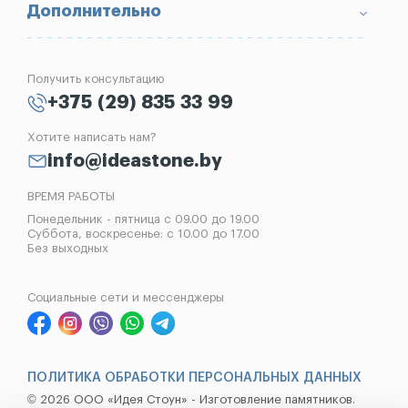
Вопрос-Ответ
Надгробные плиты
Благоустройство могил
Дополнительно
Блог
Вазы
Изготовление памятников
Отзывы
Лампады
Установка памятников
Получить консультацию
Контакты
Рассрочка на памятник
+375 (29) 835 33 99
Установка оград
Хотите написать нам?
Реставрация памятников
info@ideastone.by
Демонтаж памятников
ВРЕМЯ РАБОТЫ
Понедельник - пятница с 09.00 до 19.00
Суббота, воскресенье: с 10.00 до 17.00
Без выходных
Социальные сети и мессенджеры
ПОЛИТИКА ОБРАБОТКИ ПЕРСОНАЛЬНЫХ ДАННЫХ
© 2026 ООО «Идея Стоун» - Изготовление памятников.