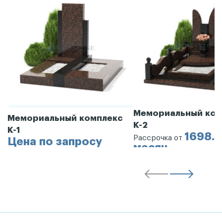
Мемориальный ком
Мемориальный комплекс
К-2
К-1
1698.3
Рассрочка от
Цена по запросу
месяц