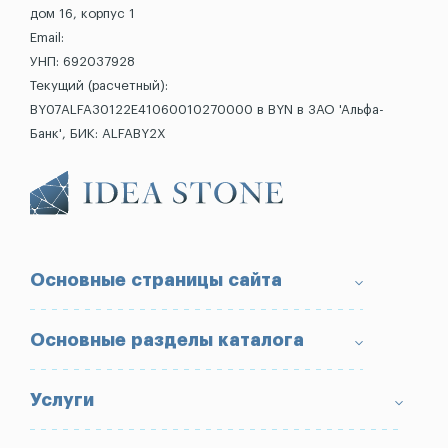
дом 16, корпус 1
Email:
УНП: 692037928
Текущий (расчетный):
BY07ALFA30122E41060010270000 в BYN в ЗАО 'Альфа-
Банк', БИК: ALFABY2X
Основные страницы сайта
О компании
Основные разделы каталога
Доставка и оплата
Условия возврата товара
Памятники
Услуги
Портфолио
Ограды