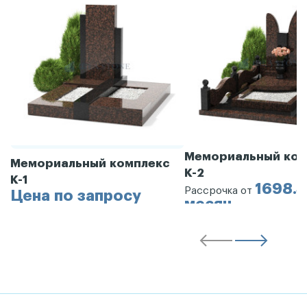
Мемориальный ком
Мемориальный комплекс
К-2
К-1
1698.3
Рассрочка от
Цена по запросу
месяц