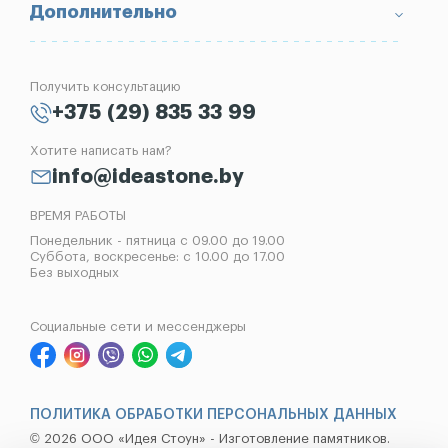
Вопрос-Ответ
Надгробные плиты
Благоустройство могил
Дополнительно
Блог
Вазы
Изготовление памятников
Отзывы
Лампады
Установка памятников
Получить консультацию
Контакты
Рассрочка на памятник
+375 (29) 835 33 99
Установка оград
Хотите написать нам?
Реставрация памятников
info@ideastone.by
Демонтаж памятников
ВРЕМЯ РАБОТЫ
Понедельник - пятница с 09.00 до 19.00
Суббота, воскресенье: с 10.00 до 17.00
Без выходных
Социальные сети и мессенджеры
ПОЛИТИКА ОБРАБОТКИ ПЕРСОНАЛЬНЫХ ДАННЫХ
© 2026 ООО «Идея Стоун» - Изготовление памятников.