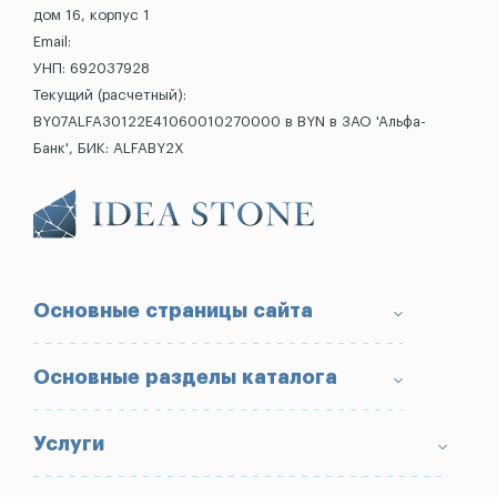
дом 16, корпус 1
Email:
УНП: 692037928
Текущий (расчетный):
BY07ALFA30122E41060010270000 в BYN в ЗАО 'Альфа-
Банк', БИК: ALFABY2X
Основные страницы сайта
О компании
Основные разделы каталога
Доставка и оплата
Условия возврата товара
Памятники
Услуги
Портфолио
Ограды