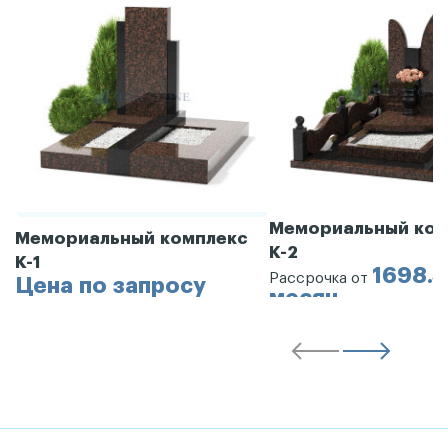
Мемориальный ком
Мемориальный комплекс
К-2
К-1
1698.3
Рассрочка от
Цена по запросу
месяц