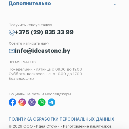
Вопрос-Ответ
Надгробные плиты
Благоустройство могил
Дополнительно
Блог
Вазы
Изготовление памятников
Отзывы
Лампады
Установка памятников
Получить консультацию
Контакты
Рассрочка на памятник
+375 (29) 835 33 99
Установка оград
Хотите написать нам?
Реставрация памятников
info@ideastone.by
Демонтаж памятников
ВРЕМЯ РАБОТЫ
Понедельник - пятница с 09.00 до 19.00
Суббота, воскресенье: с 10.00 до 17.00
Без выходных
Социальные сети и мессенджеры
ПОЛИТИКА ОБРАБОТКИ ПЕРСОНАЛЬНЫХ ДАННЫХ
© 2026 ООО «Идея Стоун» - Изготовление памятников.