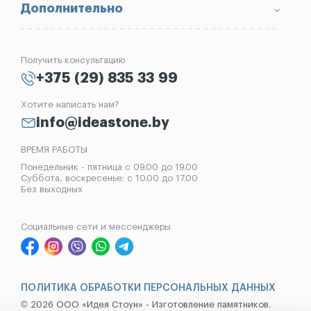
Вопрос-Ответ
Надгробные плиты
Благоустройство могил
Дополнительно
Блог
Вазы
Изготовление памятников
Отзывы
Лампады
Установка памятников
Получить консультацию
Контакты
Рассрочка на памятник
+375 (29) 835 33 99
Установка оград
Хотите написать нам?
Реставрация памятников
info@ideastone.by
Демонтаж памятников
ВРЕМЯ РАБОТЫ
Понедельник - пятница с 09.00 до 19.00
Суббота, воскресенье: с 10.00 до 17.00
Без выходных
Социальные сети и мессенджеры
ПОЛИТИКА ОБРАБОТКИ ПЕРСОНАЛЬНЫХ ДАННЫХ
© 2026 ООО «Идея Стоун» - Изготовление памятников.