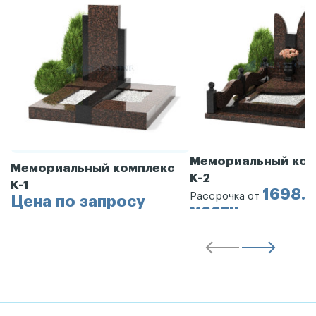
Мемориальный ком
Мемориальный комплекс
К-2
К-1
1698.3
Рассрочка от
Цена по запросу
месяц