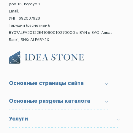
дом 16, корпус 1
Email:
УНП: 692037928
Текущий (расчетный):
BY07ALFA30122E41060010270000 в BYN в ЗАО 'Альфа-
Банк', БИК: ALFABY2X
Основные страницы сайта
О компании
Основные разделы каталога
Доставка и оплата
Условия возврата товара
Памятники
Услуги
Портфолио
Ограды