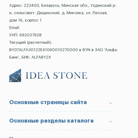
Адрес: 223400, Беларусь, Минская обл., Узденский р-
н, сельсовет: Дещенский, д. Миколка, ул. Лесная,
дом 16, корпус 1
Email:
УНП: 692037928
Текущий (расчетный):
BY07ALFA30122E41060010270000 в BYN в ЗАО 'Альфа-
Банк', БИК: ALFABY2X
Основные страницы сайта
О компании
Основные разделы каталога
Доставка и оплата