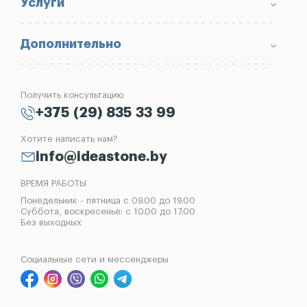
Условия возврата товара
Памятники
Услуги
Портфолио
Ограды
Вопрос-Ответ
Надгробные плиты
Благоустройство могил
Дополнительно
Блог
Вазы
Изготовление памятников
Отзывы
Лампады
Установка памятников
Получить консультацию
Контакты
Рассрочка на памятник
+375 (29) 835 33 99
Установка оград
Хотите написать нам?
Реставрация памятников
info@ideastone.by
Демонтаж памятников
ВРЕМЯ РАБОТЫ
Понедельник - пятница с 09.00 до 19.00
Суббота, воскресенье: с 10.00 до 17.00
Без выходных
Социальные сети и мессенджеры