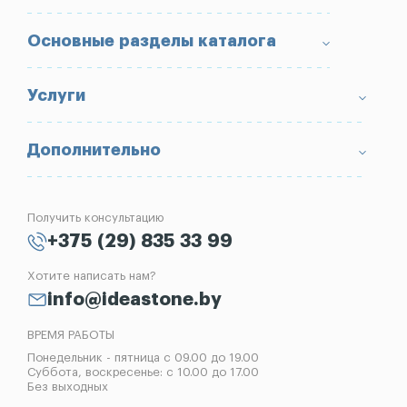
О компании
Основные разделы каталога
Доставка и оплата
Условия возврата товара
Памятники
Услуги
Портфолио
Ограды
Вопрос-Ответ
Надгробные плиты
Благоустройство могил
Дополнительно
Блог
Вазы
Изготовление памятников
Отзывы
Лампады
Установка памятников
Получить консультацию
Контакты
Рассрочка на памятник
+375 (29) 835 33 99
Установка оград
Хотите написать нам?
Реставрация памятников
info@ideastone.by
Демонтаж памятников
ВРЕМЯ РАБОТЫ
Понедельник - пятница с 09.00 до 19.00
Суббота, воскресенье: с 10.00 до 17.00
Без выходных