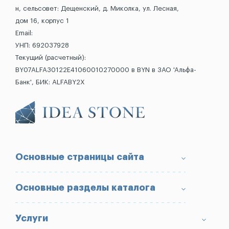
н, сельсовет: Дещенский, д. Миколка, ул. Лесная,
дом 16, корпус 1
Email:
УНП: 692037928
Текущий (расчетный):
BY07ALFA30122E41060010270000 в BYN в ЗАО 'Альфа-
Банк', БИК: ALFABY2X
Основные страницы сайта
О компании
Основные разделы каталога
Доставка и оплата
Условия возврата товара
Памятники
Услуги