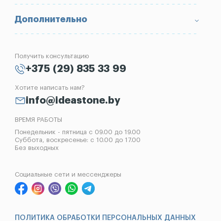
Портфолио
Ограды
Вопрос-Ответ
Надгробные плиты
Благоустройство могил
Дополнительно
Блог
Вазы
Изготовление памятников
Отзывы
Лампады
Установка памятников
Получить консультацию
Контакты
Рассрочка на памятник
+375 (29) 835 33 99
Установка оград
Хотите написать нам?
Реставрация памятников
info@ideastone.by
Демонтаж памятников
ВРЕМЯ РАБОТЫ
Понедельник - пятница с 09.00 до 19.00
Суббота, воскресенье: с 10.00 до 17.00
Без выходных
Социальные сети и мессенджеры
ПОЛИТИКА ОБРАБОТКИ ПЕРСОНАЛЬНЫХ ДАННЫХ