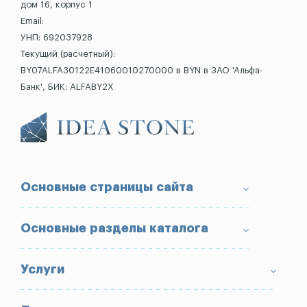
дом 16, корпус 1
Email:
УНП: 692037928
Текущий (расчетный):
BY07ALFA30122E41060010270000 в BYN в ЗАО 'Альфа-
Банк', БИК: ALFABY2X
Основные страницы сайта
О компании
Основные разделы каталога
Доставка и оплата
Условия возврата товара
Памятники
Услуги
Портфолио
Ограды