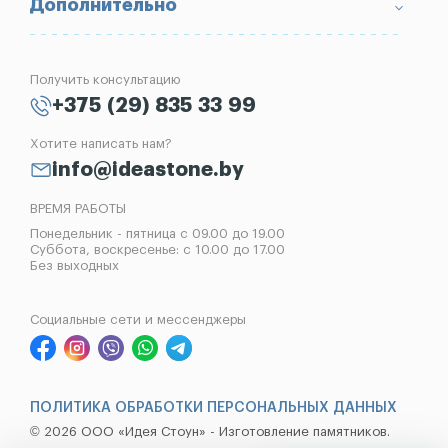
Вопрос-Ответ
Надгробные плиты
Благоустройство могил
Дополнительно
Блог
Вазы
Изготовление памятников
Отзывы
Лампады
Установка памятников
Получить консультацию
Контакты
Рассрочка на памятник
+375 (29) 835 33 99
Установка оград
Хотите написать нам?
Реставрация памятников
info@ideastone.by
Демонтаж памятников
ВРЕМЯ РАБОТЫ
Понедельник - пятница с 09.00 до 19.00
Суббота, воскресенье: с 10.00 до 17.00
Без выходных
Социальные сети и мессенджеры
ПОЛИТИКА ОБРАБОТКИ ПЕРСОНАЛЬНЫХ ДАННЫХ
© 2026 ООО «Идея Стоун» - Изготовление памятников.