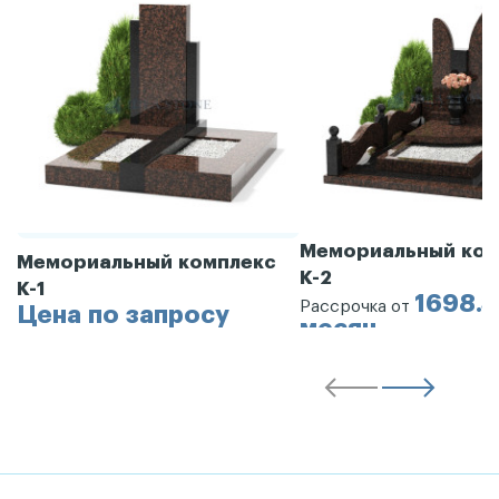
Мемориальный ком
Мемориальный комплекс
К-2
К-1
1698.3
Рассрочка от
Цена по запросу
месяц