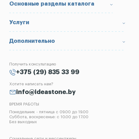
О компании
Основные разделы каталога
Доставка и оплата
Условия возврата товара
Памятники
Услуги
Портфолио
Ограды
Вопрос-Ответ
Надгробные плиты
Благоустройство могил
Дополнительно
Блог
Вазы
Изготовление памятников
Отзывы
Лампады
Установка памятников
Получить консультацию
Контакты
Рассрочка на памятник
+375 (29) 835 33 99
Установка оград
Хотите написать нам?
Реставрация памятников
info@ideastone.by
Демонтаж памятников
ВРЕМЯ РАБОТЫ
Понедельник - пятница с 09.00 до 19.00
Суббота, воскресенье: с 10.00 до 17.00
Без выходных
Социальные сети и мессенджеры