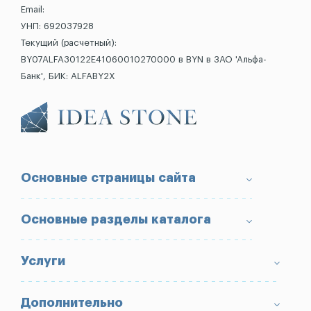
Email:
УНП: 692037928
Текущий (расчетный):
BY07ALFA30122E41060010270000 в BYN в ЗАО 'Альфа-
Банк', БИК: ALFABY2X
Основные страницы сайта
О компании
Основные разделы каталога
Доставка и оплата
Условия возврата товара
Памятники
Услуги
Портфолио
Ограды
Вопрос-Ответ
Надгробные плиты
Благоустройство могил
Дополнительно