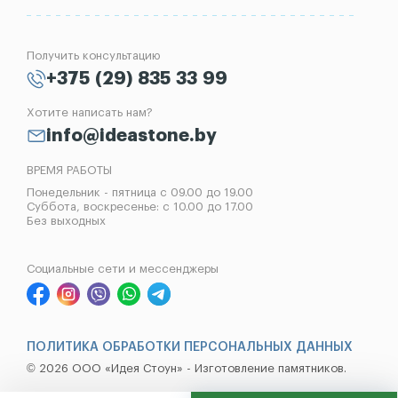
Блог
Вазы
Изготовление памятников
Отзывы
Лампады
Установка памятников
Получить консультацию
Контакты
Рассрочка на памятник
+375 (29) 835 33 99
Установка оград
Хотите написать нам?
Реставрация памятников
info@ideastone.by
Демонтаж памятников
ВРЕМЯ РАБОТЫ
Понедельник - пятница с 09.00 до 19.00
Суббота, воскресенье: с 10.00 до 17.00
Без выходных
Социальные сети и мессенджеры
ПОЛИТИКА ОБРАБОТКИ ПЕРСОНАЛЬНЫХ ДАННЫХ
© 2026 ООО «Идея Стоун» - Изготовление памятников.