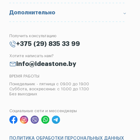
Портфолио
Ограды
Вопрос-Ответ
Надгробные плиты
Благоустройство могил
Дополнительно
Блог
Вазы
Изготовление памятников
Отзывы
Лампады
Установка памятников
Получить консультацию
Контакты
Рассрочка на памятник
+375 (29) 835 33 99
Установка оград
Хотите написать нам?
Реставрация памятников
info@ideastone.by
Демонтаж памятников
ВРЕМЯ РАБОТЫ
Понедельник - пятница с 09.00 до 19.00
Суббота, воскресенье: с 10.00 до 17.00
Без выходных
Социальные сети и мессенджеры
ПОЛИТИКА ОБРАБОТКИ ПЕРСОНАЛЬНЫХ ДАННЫХ