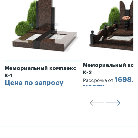
Мемориальный ком
Мемориальный комплекс
К-2
К-1
1698.3
Рассрочка от
Цена по запросу
месяц