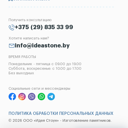
Блог
Вазы
Изготовление памятников
Отзывы
Лампады
Установка памятников
Получить консультацию
Контакты
Рассрочка на памятник
+375 (29) 835 33 99
Установка оград
Хотите написать нам?
Реставрация памятников
info@ideastone.by
Демонтаж памятников
ВРЕМЯ РАБОТЫ
Понедельник - пятница с 09.00 до 19.00
Суббота, воскресенье: с 10.00 до 17.00
Без выходных
Социальные сети и мессенджеры
ПОЛИТИКА ОБРАБОТКИ ПЕРСОНАЛЬНЫХ ДАННЫХ
© 2026 ООО «Идея Стоун» - Изготовление памятников.