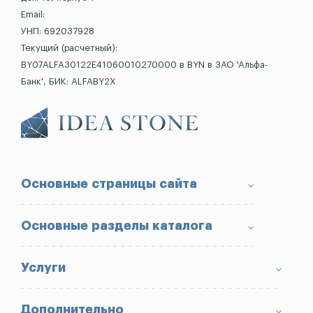
Email:
УНП: 692037928
Текущий (расчетный):
BY07ALFA30122E41060010270000 в BYN в ЗАО 'Альфа-
Банк', БИК: ALFABY2X
Основные страницы сайта
О компании
Основные разделы каталога
Доставка и оплата
Условия возврата товара
Памятники
Услуги
Портфолио
Ограды
Вопрос-Ответ
Надгробные плиты
Благоустройство могил
Дополнительно