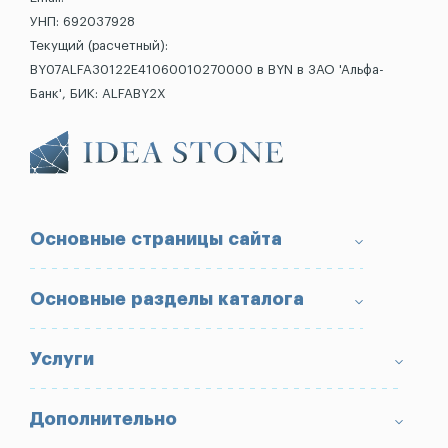
УНП: 692037928
Текущий (расчетный):
BY07ALFA30122E41060010270000 в BYN в ЗАО 'Альфа-
Банк', БИК: ALFABY2X
Основные страницы сайта
О компании
Основные разделы каталога
Доставка и оплата
Условия возврата товара
Памятники
Услуги
Портфолио
Ограды
Вопрос-Ответ
Надгробные плиты
Благоустройство могил
Дополнительно
Блог
Вазы
Изготовление памятников