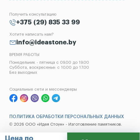
Отзывы
Лампады
Установка памятников
Получить консультацию
Контакты
Рассрочка на памятник
+375 (29) 835 33 99
Установка оград
Хотите написать нам?
Реставрация памятников
info@ideastone.by
Демонтаж памятников
ВРЕМЯ РАБОТЫ
Понедельник - пятница с 09.00 до 19.00
Суббота, воскресенье: с 10.00 до 17.00
Без выходных
Социальные сети и мессенджеры
ПОЛИТИКА ОБРАБОТКИ ПЕРСОНАЛЬНЫХ ДАННЫХ
© 2026 ООО «Идея Стоун» - Изготовление памятников.
Цена по