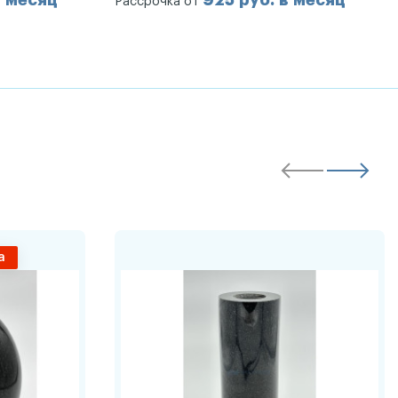
в месяц
925 руб. в месяц
Рассрочка от
а