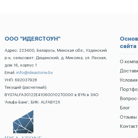
ООО "ИДЕЯСТОУН"
Основ
сайта
Адрес: 223400, Беларусь, Минская обл., Узденский
р-н, сельсовет: Дещенский, д. Миколка, ул. Лесная,
О компа
дом 16, корпус 1
Доставк
Email:
info@ideastone.by
УНП: 692037928
Условия
Текущий (расчетный):
Портфо
BY07ALFA30122E41060010270000 в BYN в ЗАО
Вопрос
'Альфа-Банк', БИК: ALFABY2X
Блог
Отзывы
Контак