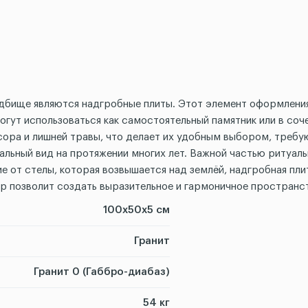
адбище являются надгробные плиты. Этот элемент оформления
огут использоваться как самостоятельный памятник или в соч
ора и лишней травы, что делает их удобным выбором, требу
льный вид на протяжении многих лет. Важной частью ритуаль
чие от стелы, которая возвышается над землёй, надгробная пл
ор позволит создать выразительное и гармоничное пространс
100х50х5 см
Гранит
Гранит 0 (Габбро-диабаз)
54 кг