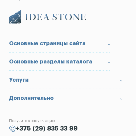
Основные страницы сайта
О компании
Основные разделы каталога
Доставка и оплата
Условия возврата товара
Памятники
Услуги
Портфолио
Ограды
Вопрос-Ответ
Надгробные плиты
Благоустройство могил
Дополнительно
Блог
Вазы
Изготовление памятников
Отзывы
Лампады
Установка памятников
Получить консультацию
Контакты
Рассрочка на памятник
+375 (29) 835 33 99
Установка оград