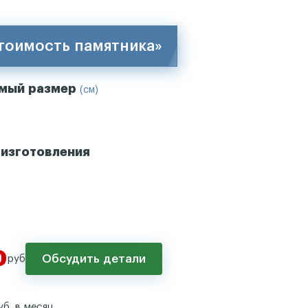
стоимость памятника»
имый размер
(см)
 изготовления
0
Обсудить детали
руб
уб. в месяц