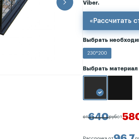
Viber.
«Рассчитать 
Выбрать необход
230*200
Выбрать материал
640
58
от
руб
от
96,7
Рассрочка от
р