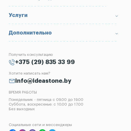
Доставка и оплата
Условия возврата товара
Памятники
Услуги
Портфолио
Ограды
Вопрос-Ответ
Надгробные плиты
Благоустройство могил
Дополнительно
Блог
Вазы
Изготовление памятников
Отзывы
Лампады
Установка памятников
Получить консультацию
Контакты
Рассрочка на памятник
+375 (29) 835 33 99
Установка оград
Хотите написать нам?
Реставрация памятников
info@ideastone.by
Демонтаж памятников
ВРЕМЯ РАБОТЫ
Понедельник - пятница с 09.00 до 19.00
Суббота, воскресенье: с 10.00 до 17.00
Без выходных
Социальные сети и мессенджеры