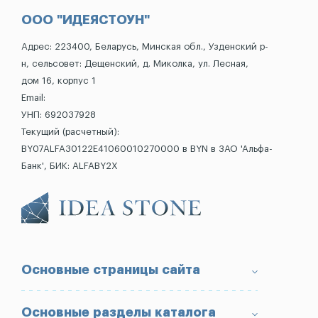
ООО "ИДЕЯСТОУН"
Адрес: 223400, Беларусь, Минская обл., Узденский р-
н, сельсовет: Дещенский, д. Миколка, ул. Лесная,
дом 16, корпус 1
Email:
УНП: 692037928
Текущий (расчетный):
BY07ALFA30122E41060010270000 в BYN в ЗАО 'Альфа-
Банк', БИК: ALFABY2X
Основные страницы сайта
О компании
Основные разделы каталога