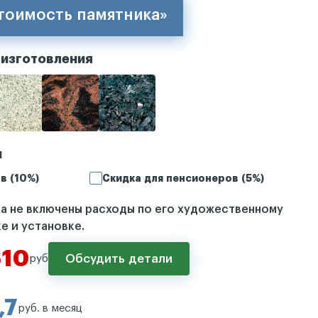
стоимость памятника»
 изготовления
и
в (10%)
Скидка для пенсионеров (5%)
ка не включены расходы по его художественному
е и установке.
610
Обсудить детали
руб
,7
руб. в месяц