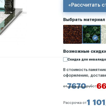
«Рассчитать 
Выбрать материал
Возможные скидк
Скидка для инвалидо
В стоимость памятни
оформлению, доставк
7670
6
от
руб
от
1 101
Рассрочка от