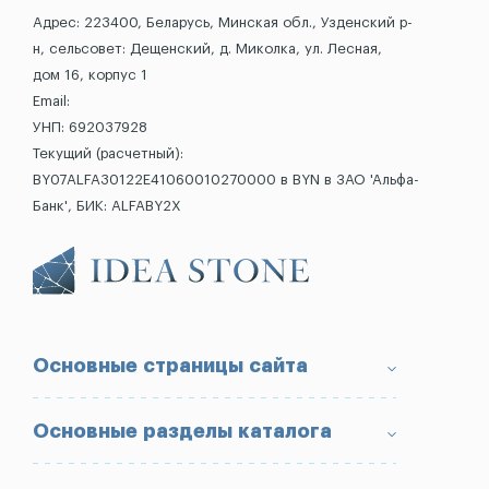
Адрес: 223400, Беларусь, Минская обл., Узденский р-
н, сельсовет: Дещенский, д. Миколка, ул. Лесная,
дом 16, корпус 1
Email:
УНП: 692037928
Текущий (расчетный):
BY07ALFA30122E41060010270000 в BYN в ЗАО 'Альфа-
Банк', БИК: ALFABY2X
Основные страницы сайта
О компании
Основные разделы каталога
Доставка и оплата