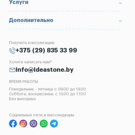
Условия возврата товара
Памятники
Услуги
Портфолио
Ограды
Вопрос-Ответ
Надгробные плиты
Благоустройство могил
Дополнительно
Блог
Вазы
Изготовление памятников
Отзывы
Лампады
Установка памятников
Получить консультацию
Контакты
Рассрочка на памятник
+375 (29) 835 33 99
Установка оград
Хотите написать нам?
Реставрация памятников
info@ideastone.by
Демонтаж памятников
ВРЕМЯ РАБОТЫ
Понедельник - пятница с 09.00 до 19.00
Суббота, воскресенье: с 10.00 до 17.00
Без выходных
Социальные сети и мессенджеры