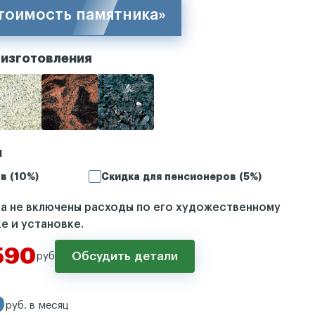
стоимость памятника»
 изготовления
и
в (10%)
Скидка для пенсионеров (5%)
ка не включены расходы по его художественному
е и установке.
590
Обсудить детали
руб
0
руб. в месяц