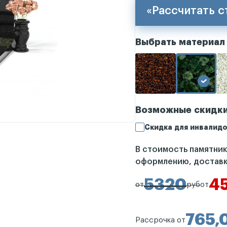
«Рассчитать 
Выбрать материал
Возможные скидк
Скидка для инвалидо
В стоимость памятни
оформлению, доставк
5320
4
от
руб
от
765,
Рассрочка от