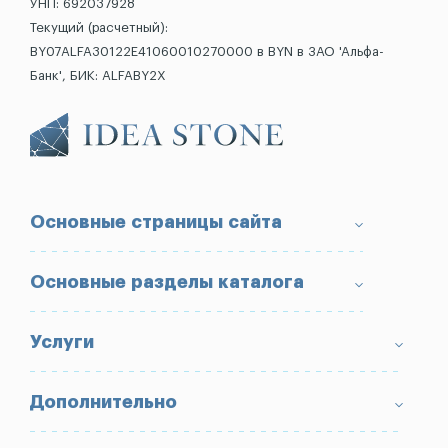
УНП: 692037928
Текущий (расчетный):
BY07ALFA30122E41060010270000 в BYN в ЗАО 'Альфа-
Банк', БИК: ALFABY2X
Основные страницы сайта
О компании
Основные разделы каталога
Доставка и оплата
Условия возврата товара
Памятники
Услуги
Портфолио
Ограды
Вопрос-Ответ
Надгробные плиты
Благоустройство могил
Дополнительно
Блог
Вазы
Изготовление памятников