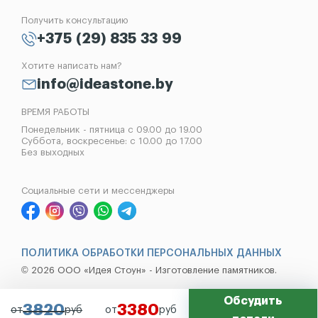
Отзывы
Лампады
Установка памятников
Получить консультацию
Контакты
Рассрочка на памятник
+375 (29) 835 33 99
Установка оград
Хотите написать нам?
Реставрация памятников
info@ideastone.by
Демонтаж памятников
ВРЕМЯ РАБОТЫ
Понедельник - пятница с 09.00 до 19.00
Суббота, воскресенье: с 10.00 до 17.00
Без выходных
Социальные сети и мессенджеры
ПОЛИТИКА ОБРАБОТКИ ПЕРСОНАЛЬНЫХ ДАННЫХ
© 2026 ООО «Идея Стоун» - Изготовление памятников.
Обсудить
3820
3380
от
руб
от
руб