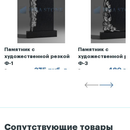
Памятник с
Памятник с
художественной резкой
художественной р
Ф-1
Ф-3
375 руб. в
480 ру
Рассрочка от
Рассрочка от
месяц
месяц
Сопутствующие товары