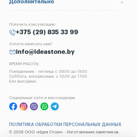
Вопрос-Ответ
Надгробные плиты
Благоустройство могил
Дополнительно
Блог
Вазы
Изготовление памятников
Отзывы
Лампады
Установка памятников
Получить консультацию
Контакты
Рассрочка на памятник
+375 (29) 835 33 99
Установка оград
Хотите написать нам?
Реставрация памятников
info@ideastone.by
Демонтаж памятников
ВРЕМЯ РАБОТЫ
Понедельник - пятница с 09.00 до 19.00
Суббота, воскресенье: с 10.00 до 17.00
Без выходных
Социальные сети и мессенджеры
ПОЛИТИКА ОБРАБОТКИ ПЕРСОНАЛЬНЫХ ДАННЫХ
© 2026 ООО «Идея Стоун» - Изготовление памятников.