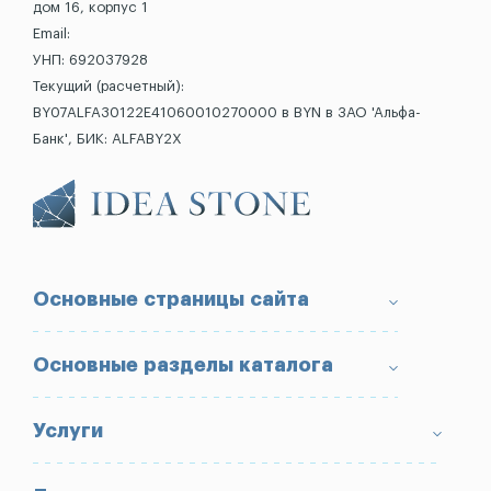
дом 16, корпус 1
Email:
УНП: 692037928
Текущий (расчетный):
BY07ALFA30122E41060010270000 в BYN в ЗАО 'Альфа-
Банк', БИК: ALFABY2X
Основные страницы сайта
О компании
Основные разделы каталога
Доставка и оплата
Условия возврата товара
Памятники
Услуги
Портфолио
Ограды