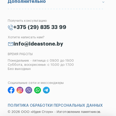
Вопрос-Ответ
Надгробные плиты
Благоустройство могил
Дополнительно
Блог
Вазы
Изготовление памятников
Отзывы
Лампады
Установка памятников
Получить консультацию
Контакты
Рассрочка на памятник
+375 (29) 835 33 99
Установка оград
Хотите написать нам?
Реставрация памятников
info@ideastone.by
Демонтаж памятников
ВРЕМЯ РАБОТЫ
Понедельник - пятница с 09.00 до 19.00
Суббота, воскресенье: с 10.00 до 17.00
Без выходных
Социальные сети и мессенджеры
ПОЛИТИКА ОБРАБОТКИ ПЕРСОНАЛЬНЫХ ДАННЫХ
© 2026 ООО «Идея Стоун» - Изготовление памятников.