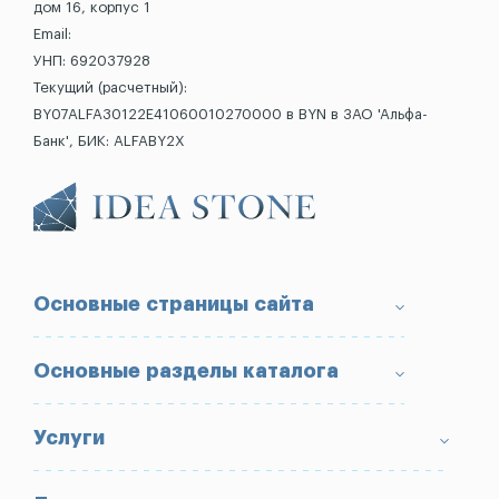
дом 16, корпус 1
Email:
УНП: 692037928
Текущий (расчетный):
BY07ALFA30122E41060010270000 в BYN в ЗАО 'Альфа-
Банк', БИК: ALFABY2X
Основные страницы сайта
О компании
Основные разделы каталога
Доставка и оплата
Условия возврата товара
Памятники
Услуги
Портфолио
Ограды