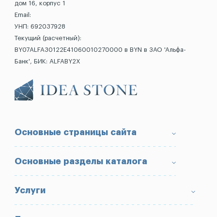
дом 16, корпус 1
Email:
УНП: 692037928
Текущий (расчетный):
BY07ALFA30122E41060010270000 в BYN в ЗАО 'Альфа-
Банк', БИК: ALFABY2X
Основные страницы сайта
О компании
Основные разделы каталога
Доставка и оплата
Условия возврата товара
Памятники
Услуги
Портфолио
Ограды