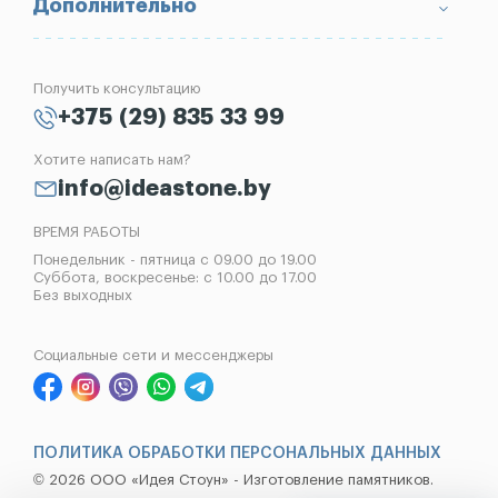
Вопрос-Ответ
Надгробные плиты
Благоустройство могил
Дополнительно
Блог
Вазы
Изготовление памятников
Отзывы
Лампады
Установка памятников
Получить консультацию
Контакты
Рассрочка на памятник
+375 (29) 835 33 99
Установка оград
Хотите написать нам?
Реставрация памятников
info@ideastone.by
Демонтаж памятников
ВРЕМЯ РАБОТЫ
Понедельник - пятница с 09.00 до 19.00
Суббота, воскресенье: с 10.00 до 17.00
Без выходных
Социальные сети и мессенджеры
ПОЛИТИКА ОБРАБОТКИ ПЕРСОНАЛЬНЫХ ДАННЫХ
© 2026 ООО «Идея Стоун» - Изготовление памятников.