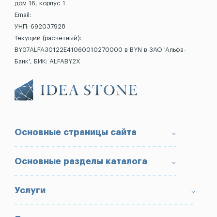
дом 16, корпус 1
Email:
УНП: 692037928
Текущий (расчетный):
BY07ALFA30122E41060010270000 в BYN в ЗАО 'Альфа-
Банк', БИК: ALFABY2X
Основные страницы сайта
О компании
Основные разделы каталога
Доставка и оплата
Условия возврата товара
Памятники
Услуги
Портфолио
Ограды