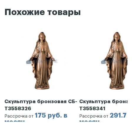
Похожие товары
Скульптура бронзовая СБ-
Скульптура бронзо
Т3558326
Т3558341
175 руб. в
291.7 
Рассрочка от
Рассрочка от
месяц
месяц