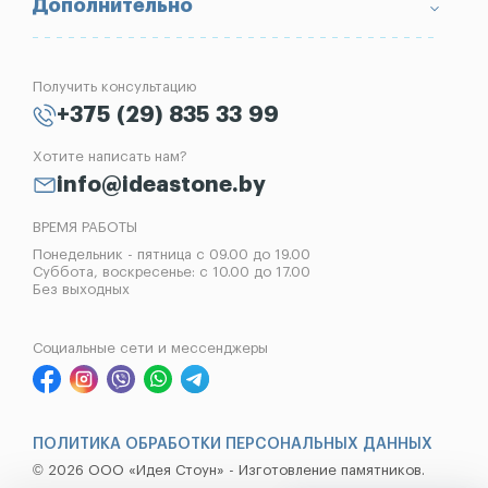
Вопрос-Ответ
Надгробные плиты
Благоустройство могил
Дополнительно
Блог
Вазы
Изготовление памятников
Отзывы
Лампады
Установка памятников
Получить консультацию
Контакты
Рассрочка на памятник
+375 (29) 835 33 99
Установка оград
Хотите написать нам?
Реставрация памятников
info@ideastone.by
Демонтаж памятников
ВРЕМЯ РАБОТЫ
Понедельник - пятница с 09.00 до 19.00
Суббота, воскресенье: с 10.00 до 17.00
Без выходных
Социальные сети и мессенджеры
ПОЛИТИКА ОБРАБОТКИ ПЕРСОНАЛЬНЫХ ДАННЫХ
© 2026 ООО «Идея Стоун» - Изготовление памятников.