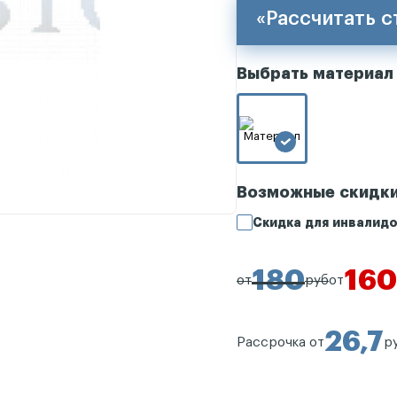
«Рассчитать 
Выбрать материал
Возможные скидк
Скидка для инвалидо
180
160
от
руб
от
26,7
Рассрочка от
р