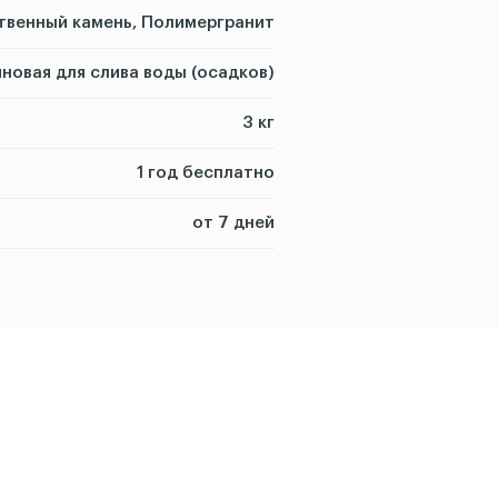
твенный камень, Полимергранит
новая для слива воды (осадков)
3 кг
1 год бесплатно
от 7 дней