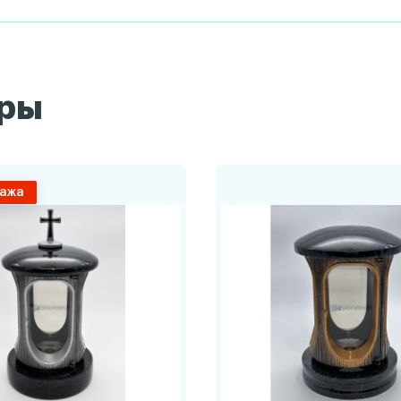
ары
ажа