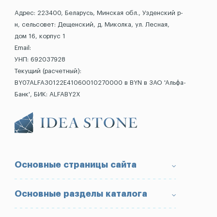
Адрес: 223400, Беларусь, Минская обл., Узденский р-
н, сельсовет: Дещенский, д. Миколка, ул. Лесная,
дом 16, корпус 1
Email:
УНП: 692037928
Текущий (расчетный):
BY07ALFA30122E41060010270000 в BYN в ЗАО 'Альфа-
Банк', БИК: ALFABY2X
Основные страницы сайта
О компании
Основные разделы каталога
Доставка и оплата