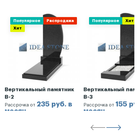
Популярное
Распродажа
Популярное
Хит
Хит
Вертикальный памятник
Вертикальный пам
В-2
В-3
235 руб. в
155 ру
Рассрочка от
Рассрочка от
месяц
месяц