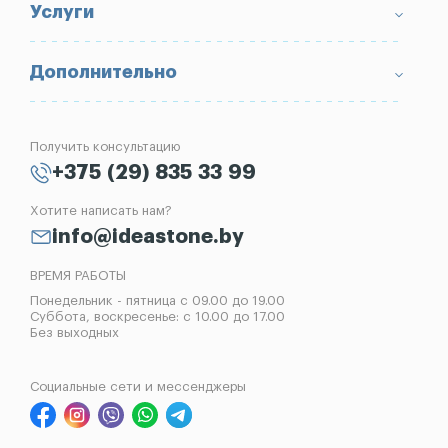
Условия возврата товара
Памятники
Услуги
Портфолио
Ограды
Вопрос-Ответ
Надгробные плиты
Благоустройство могил
Дополнительно
Блог
Вазы
Изготовление памятников
Отзывы
Лампады
Установка памятников
Получить консультацию
Контакты
Рассрочка на памятник
+375 (29) 835 33 99
Установка оград
Хотите написать нам?
Реставрация памятников
info@ideastone.by
Демонтаж памятников
ВРЕМЯ РАБОТЫ
Понедельник - пятница с 09.00 до 19.00
Суббота, воскресенье: с 10.00 до 17.00
Без выходных
Социальные сети и мессенджеры