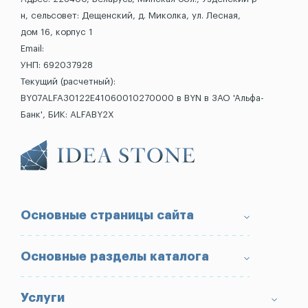
н, сельсовет: Дещенский, д. Миколка, ул. Лесная,
дом 16, корпус 1
Email:
УНП: 692037928
Текущий (расчетный):
BY07ALFA30122E41060010270000 в BYN в ЗАО 'Альфа-
Банк', БИК: ALFABY2X
Основные страницы сайта
О компании
Основные разделы каталога
Доставка и оплата
Условия возврата товара
Памятники
Услуги