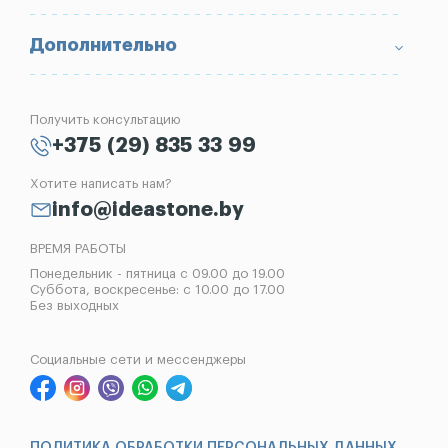
Портфолио
Ограды
Вопрос-Ответ
Надгробные плиты
Благоустройство могил
Дополнительно
Блог
Вазы
Изготовление памятников
Отзывы
Лампады
Установка памятников
Получить консультацию
Контакты
Рассрочка на памятник
+375 (29) 835 33 99
Установка оград
Хотите написать нам?
Реставрация памятников
info@ideastone.by
Демонтаж памятников
ВРЕМЯ РАБОТЫ
Понедельник - пятница с 09.00 до 19.00
Суббота, воскресенье: с 10.00 до 17.00
Без выходных
Социальные сети и мессенджеры
ПОЛИТИКА ОБРАБОТКИ ПЕРСОНАЛЬНЫХ ДАННЫХ