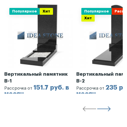
Популярное
Хит
Популярное
Распр
Хит
Вертикальный памятник
Вертикальный пам
В-1
В-2
151.7 руб. в
235 ру
Рассрочка от
Рассрочка от
месяц
месяц