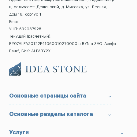
н, сельсовет: Дещенский, д. Миколка, ул. Лесная,
дом 16, корпус 1
Email:
УНП: 692037928
Текущий (расчетный):
BY07ALFA30122E41060010270000 в BYN в ЗАО 'Альфа-
Банк', БИК: ALFABY2X
Основные страницы сайта
О компании
Основные разделы каталога
Доставка и оплата
Условия возврата товара
Памятники
Услуги