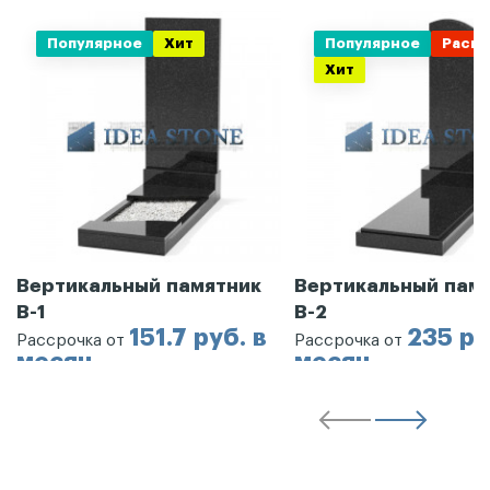
Популярное
Хит
Популярное
Распр
Хит
Вертикальный памятник
Вертикальный пам
В-1
В-2
151.7 руб. в
235 ру
Рассрочка от
Рассрочка от
месяц
месяц