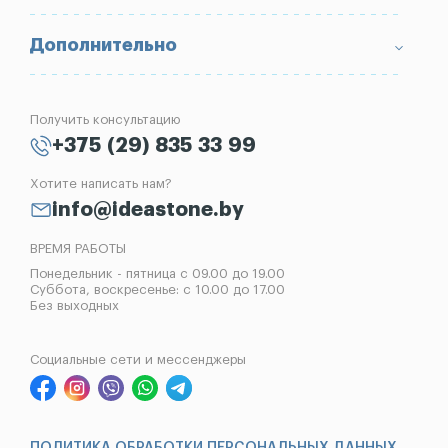
Портфолио
Ограды
Вопрос-Ответ
Надгробные плиты
Благоустройство могил
Дополнительно
Блог
Вазы
Изготовление памятников
Отзывы
Лампады
Установка памятников
Получить консультацию
Контакты
Рассрочка на памятник
+375 (29) 835 33 99
Установка оград
Хотите написать нам?
Реставрация памятников
info@ideastone.by
Демонтаж памятников
ВРЕМЯ РАБОТЫ
Понедельник - пятница с 09.00 до 19.00
Суббота, воскресенье: с 10.00 до 17.00
Без выходных
Социальные сети и мессенджеры
ПОЛИТИКА ОБРАБОТКИ ПЕРСОНАЛЬНЫХ ДАННЫХ