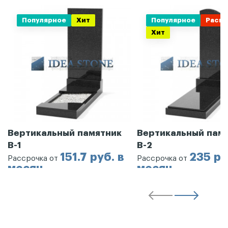
Популярное
Хит
Популярное
Распр
Хит
Вертикальный памятник
Вертикальный пам
В-1
В-2
151.7 руб. в
235 ру
Рассрочка от
Рассрочка от
месяц
месяц