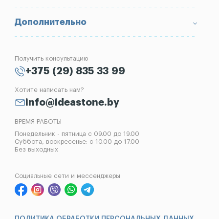
Портфолио
Ограды
Вопрос-Ответ
Надгробные плиты
Благоустройство могил
Дополнительно
Блог
Вазы
Изготовление памятников
Отзывы
Лампады
Установка памятников
Получить консультацию
Контакты
Рассрочка на памятник
+375 (29) 835 33 99
Установка оград
Хотите написать нам?
Реставрация памятников
info@ideastone.by
Демонтаж памятников
ВРЕМЯ РАБОТЫ
Понедельник - пятница с 09.00 до 19.00
Суббота, воскресенье: с 10.00 до 17.00
Без выходных
Социальные сети и мессенджеры
ПОЛИТИКА ОБРАБОТКИ ПЕРСОНАЛЬНЫХ ДАННЫХ