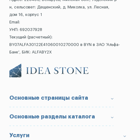
н, сельсовет: Дещенский, д. Миколка, ул. Лесная,
дом 16, корпус 1
Email:
УНП: 692037928
Текущий (расчетный):
BY07ALFA30122E41060010270000 в BYN в ЗАО 'Альфа-
Банк', БИК: ALFABY2X
Основные страницы сайта
О компании
Основные разделы каталога
Доставка и оплата
Условия возврата товара
Памятники
Услуги