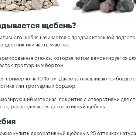
адывается щебень?
ативного щебня начинается с предварительной подготов
о цветник или часть участка.
еармированная стяжка, которая потом демонтируется д
часток тротуарным бортом.
ся примерно на 10-15 см. Далее устанавливаются бордюр
астика или тротуарный бордюр.
изолирующий материал: покрытие с отверстиями для ст
есок, распределяется декоративный щебень.
ебня
можно купить декоративный щебень в 25 оттенках натур