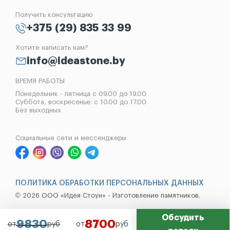
Отзывы
Лампады
Установка памятников
Получить консультацию
Контакты
Рассрочка на памятник
+375 (29) 835 33 99
Установка оград
Хотите написать нам?
Реставрация памятников
info@ideastone.by
Демонтаж памятников
ВРЕМЯ РАБОТЫ
Понедельник - пятница с 09.00 до 19.00
Суббота, воскресенье: с 10.00 до 17.00
Без выходных
Социальные сети и мессенджеры
ПОЛИТИКА ОБРАБОТКИ ПЕРСОНАЛЬНЫХ ДАННЫХ
© 2026 ООО «Идея Стоун» - Изготовление памятников.
Обсудить
9830
8700
от
руб
от
руб