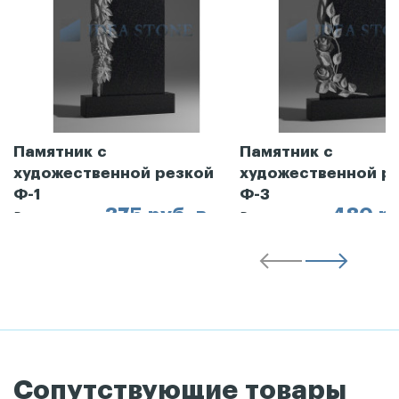
Памятник с
Памятник с
художественной резкой
художественной р
Ф-1
Ф-3
375 руб. в
480 ру
Рассрочка от
Рассрочка от
месяц
месяц
Сопутствующие товары