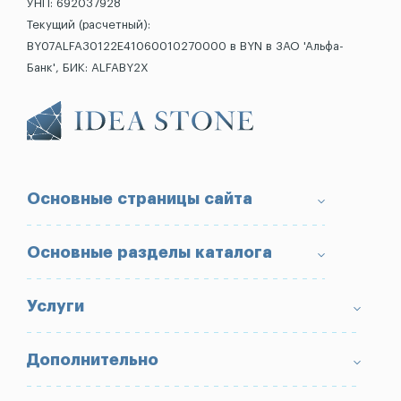
УНП: 692037928
Текущий (расчетный):
BY07ALFA30122E41060010270000 в BYN в ЗАО 'Альфа-
Банк', БИК: ALFABY2X
Основные страницы сайта
О компании
Основные разделы каталога
Доставка и оплата
Условия возврата товара
Памятники
Услуги
Портфолио
Ограды
Вопрос-Ответ
Надгробные плиты
Благоустройство могил
Дополнительно
Блог
Вазы
Изготовление памятников