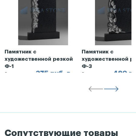
Памятник с
Памятник с
художественной резкой
художественной р
Ф-1
Ф-3
375 руб. в
480 ру
Рассрочка от
Рассрочка от
месяц
месяц
Сопутствующие товары