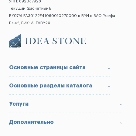
УНП: 692037928
Текущий (расчетный):
BY07ALFA30122E41060010270000 в BYN в ЗАО 'Альфа-
Банк', БИК: ALFABY2X
Основные страницы сайта
О компании
Основные разделы каталога
Доставка и оплата
Условия возврата товара
Памятники
Услуги
Портфолио
Ограды
Вопрос-Ответ
Надгробные плиты
Благоустройство могил
Дополнительно
Блог
Вазы
Изготовление памятников