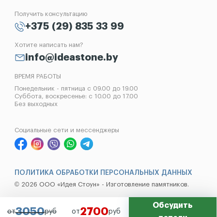
Отзывы
Лампады
Установка памятников
Получить консультацию
Контакты
Рассрочка на памятник
+375 (29) 835 33 99
Установка оград
Хотите написать нам?
Реставрация памятников
info@ideastone.by
Демонтаж памятников
ВРЕМЯ РАБОТЫ
Понедельник - пятница с 09.00 до 19.00
Суббота, воскресенье: с 10.00 до 17.00
Без выходных
Социальные сети и мессенджеры
ПОЛИТИКА ОБРАБОТКИ ПЕРСОНАЛЬНЫХ ДАННЫХ
© 2026 ООО «Идея Стоун» - Изготовление памятников.
Обсудить
3050
2700
от
руб
от
руб