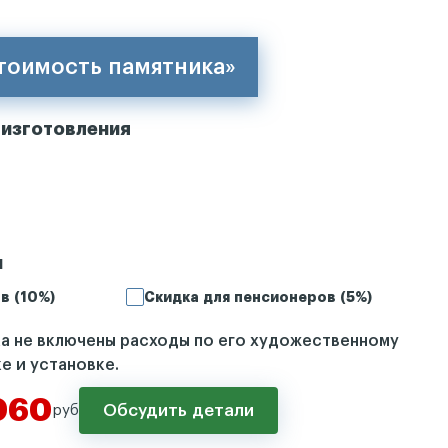
стоимость памятника»
 изготовления
и
в (10%)
Скидка для пенсионеров (5%)
ка не включены расходы по его художественному
е и установке.
060
Обсудить детали
руб