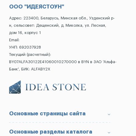
ООО "ИДЕЯСТОУН"
Адрес: 223400, Беларусь, Минская обл., Узденский р-
н, сельсовет: Дещенский, д. Миколка, ул. Лесная,
дом 16, корпус 1
Email:
УНП: 692037928
Текущий (расчетный):
BY07ALFA30122E41060010270000 в BYN в ЗАО 'Альфа-
Банк', БИК: ALFABY2X
Основные страницы сайта
О компании
Основные разделы каталога