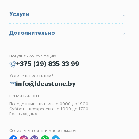
Доставка и оплата
Условия возврата товара
Памятники
Услуги
Портфолио
Ограды
Вопрос-Ответ
Надгробные плиты
Благоустройство могил
Дополнительно
Блог
Вазы
Изготовление памятников
Отзывы
Лампады
Установка памятников
Получить консультацию
Контакты
Рассрочка на памятник
+375 (29) 835 33 99
Установка оград
Хотите написать нам?
Реставрация памятников
info@ideastone.by
Демонтаж памятников
ВРЕМЯ РАБОТЫ
Понедельник - пятница с 09.00 до 19.00
Суббота, воскресенье: с 10.00 до 17.00
Без выходных
Социальные сети и мессенджеры