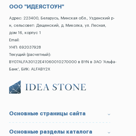
ООО "ИДЕЯСТОУН"
Адрес: 223400, Беларусь, Минская обл., Узденский р-
н, сельсовет: Дещенский, д. Миколка, ул. Лесная,
дом 16, корпус 1
Email:
УНП: 692037928
Текущий (расчетный):
BY07ALFA30122E41060010270000 в BYN в ЗАО 'Альфа-
Банк', БИК: ALFABY2X
Основные страницы сайта
О компании
Основные разделы каталога