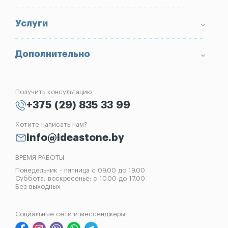
Доставка и оплата
Условия возврата товара
Памятники
Услуги
Портфолио
Ограды
Вопрос-Ответ
Надгробные плиты
Благоустройство могил
Дополнительно
Блог
Вазы
Изготовление памятников
Отзывы
Лампады
Установка памятников
Получить консультацию
Контакты
Рассрочка на памятник
+375 (29) 835 33 99
Установка оград
Хотите написать нам?
Реставрация памятников
info@ideastone.by
Демонтаж памятников
ВРЕМЯ РАБОТЫ
Понедельник - пятница с 09.00 до 19.00
Суббота, воскресенье: с 10.00 до 17.00
Без выходных
Социальные сети и мессенджеры