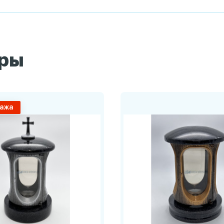
ары
ажа