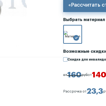
«Рассчитать 
Выбрать материал
Возможные скидк
Скидка для инвалидо
160
14
от
руб
от
23,3
Рассрочка от
р