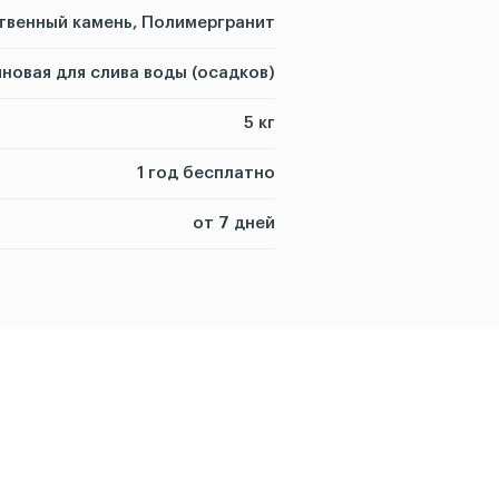
твенный камень, Полимергранит
новая для слива воды (осадков)
5 кг
1 год бесплатно
от 7 дней