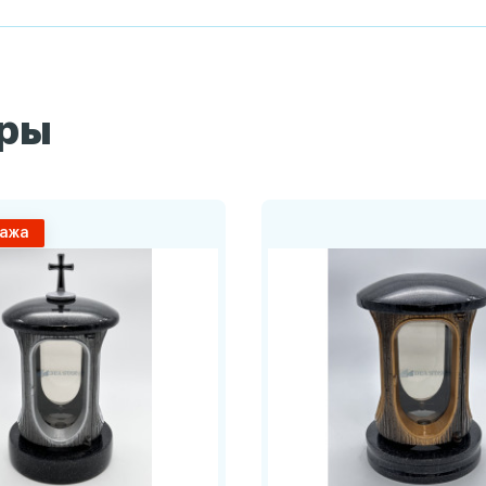
ары
ажа