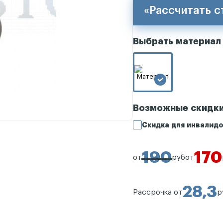
«Рассчитать 
Выбрать материал
Возможные скидк
Скидка для инвалидо
190
170
от
руб
от
28,3
Рассрочка от
р