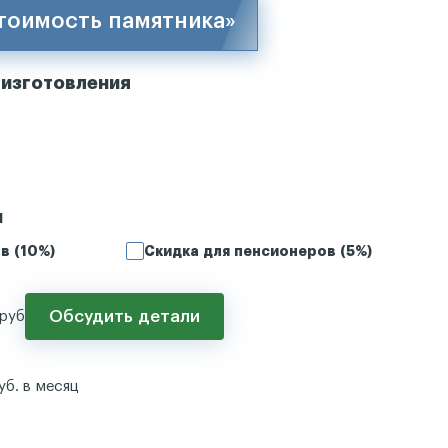
стоимость памятника»
 изготовления
и
в (10%)
Скидка для пенсионеров (5%)
Обсудить детали
руб
уб. в месяц